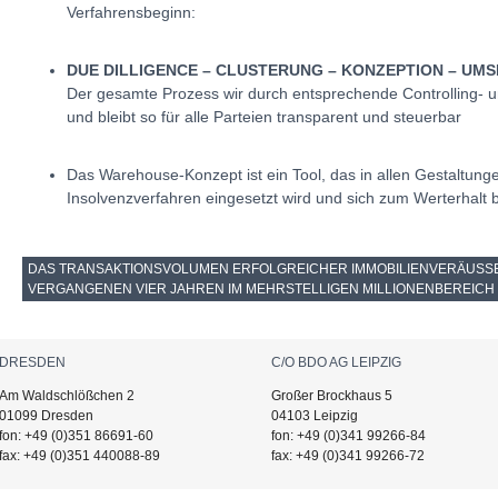
Verfahrensbeginn:
DUE DILLIGENCE – CLUSTERUNG – KONZEPTION – UM
Der gesamte Prozess wir durch entsprechende Controlling- 
und bleibt so für alle Parteien transparent und steuerbar
Das Warehouse-Konzept ist ein Tool, das in allen Gestaltung
Insolvenzverfahren eingesetzt wird und sich zum Werterhalt 
DAS TRANSAKTIONSVOLUMEN ERFOLGREICHER IMMOBILIENVERÄUSSERU
ERGANGENEN VIER JAHREN IM MEHRSTELLIGEN MILLIONENBEREICH
DRESDEN
C/O BDO AG LEIPZIG
Am Waldschlößchen 2
Großer Brockhaus 5
01099 Dresden
04103 Leipzig
fon: +49 (0)351 86691-60
fon: +49 (0)341 99266-84
fax: +49 (0)351 440088-89
fax: +49 (0)341 99266-72